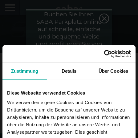
Buchen Sie Ihren
SABA Parkplatz online
FINDE DEINEN PARKPLATZ
auf schnelle, einfache
Kontakt
und bequeme Weise
STÄDTE
und profitieren Sie von
den besten Rabatten
PRODUKTE UND BUCHUNGEN
und Angeboten.
Saba Sign In
My Saba
+49 (0)30 20 60 868 0
Zustimmung
Details
Über Cookies
Email
Erforderlich
info.de@sabagroup.com
Hinweise
Diese Webseite verwendet Cookies
Wir verwenden eigene Cookies und Cookies von
ENVÍA
FAQs
Hallo! Wir würden uns freuen, Sie wiederzusehen.
Drittanbietern, um die Besuche auf unserer Website zu
Melden Sie sich an, um Rabatte von bis zu 70% zu
analysieren, Inhalte zu personalisieren und Informationen
erhalten
Sprache
über die Nutzung der Website an unsere Werbe- und
Analysepartner weiterzugeben. Dies geschieht