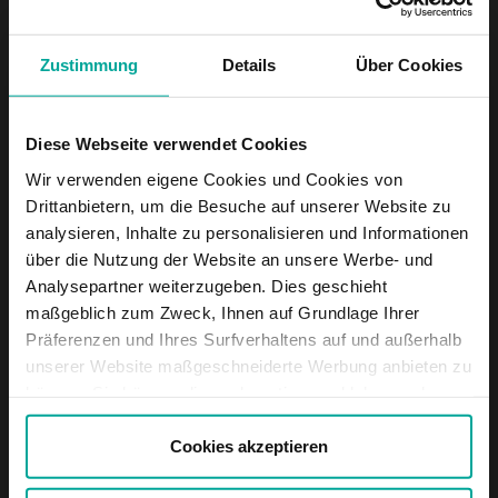
informieren:
Zustimmung
Details
Über Cookies
Wir ermöglichen Ihnen die kurzfristige
Diese Webseite verwendet Cookies
Kündigung Ihres Dauerstellplatzes.
Wir verwenden eigene Cookies und Cookies von
Drittanbietern, um die Besuche auf unserer Website zu
analysieren, Inhalte zu personalisieren und Informationen
Um die Sicherheit unserer Mitarbeiter und
über die Nutzung der Website an unsere Werbe- und
unserer Kunden zu gewährleisten, bitten wir
Analysepartner weiterzugeben. Dies geschieht
Sie ausschließlich per Telefon oder per Email
maßgeblich zum Zweck, Ihnen auf Grundlage Ihrer
mit uns Kontakt aufzunehmen.
Präferenzen und Ihres Surfverhaltens auf und außerhalb
unserer Website maßgeschneiderte Werbung anbieten zu
können. Sie können diese akzeptieren, ablehnen oder
Ihre Präferenzen auswählen, indem Sie auf die
Unsere gesamte Leitstelle ist 24 Stunden für Sie
entsprechende Schaltfläche klicken. Weitere
Cookies akzeptieren
erreichbar. Sie erreichen uns über den
Informationen finden Sie in der Cookie-Richtlinie.
Rufknopf an den Kassenautomaten