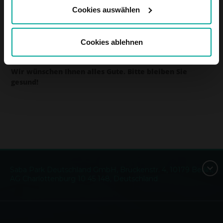
Cookies auswählen
Sie können uns auch über die E-Mail-Adresse
Cookies ablehnen
info.de@sabagroup.comjederzeit erreichen.
Wir wünschen Ihnen alles Gute. Bitte bleiben Sie
gesund!
Saba Park Deutschland GmbH, Brückenstr. 4, 10179 Berlin,
AG Charlottenburg 10 45 148, Deutschland