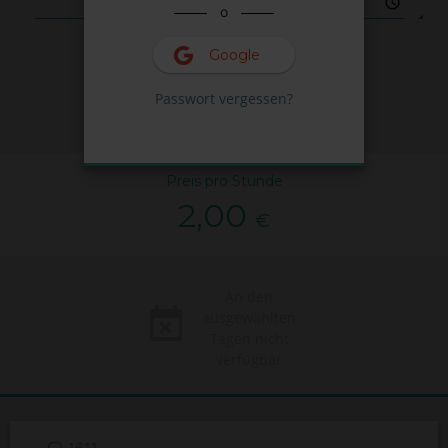
o
Google
FINDEN
Passwort vergessen?
Preis pro Stunde
2,00
€
An den
ausgewählten
Tagen nicht
verfügbar
1611