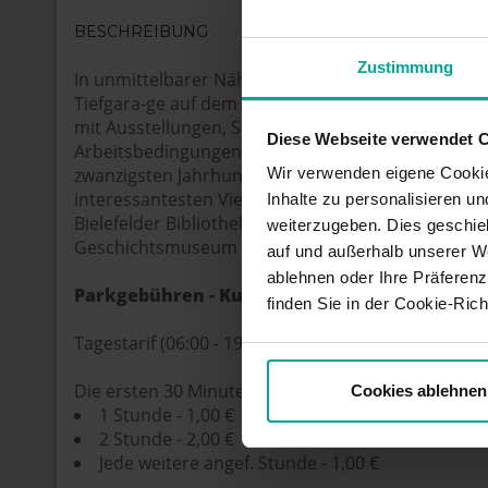
BESCHREIBUNG
Zustimmung
In unmittelbarer Nähe des Museums Wäschefabrik 
Tiefgara-ge auf dem Sie Ihr Auto abstellen und unt
mit Ausstellungen, Sammlungen und Artefakten be
Diese Webseite verwendet 
Arbeitsbedingungen zeigen, die für Textilarbeiter i
Wir verwenden eigene Cookie
zwanzigsten Jahrhunderts vorherrschten. Dies ist 
interessantesten Viertel der Stadt: In der Nähe be
Inhalte zu personalisieren u
Bielefelder Bibliothek, der Alte Markt, das Deutsc
weiterzugeben. Dies geschie
Geschichtsmuseum und der Ravensberger Park.
auf und außerhalb unserer W
ablehnen oder Ihre Präferenz
Parkgebühren - Kurzzeitparker
finden Sie in der Cookie-Richt
Tagestarif (06:00 - 19:00)
Die ersten 30 Minuten sind kostenfrei.
Cookies ablehnen
1 Stunde - 1,00 €
2 Stunde - 2,00 €
Jede weitere angef. Stunde - 1,00 €