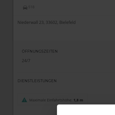
518
Niederwall 23, 33602, Bielefeld
ÖFFNUNGSZEITEN
24/7
DIENSTLEISTUNGEN
Maximale Einfahrtshöhe:
1,8 m