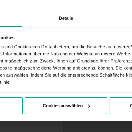
Details
befindet sich dieser
er anderem die alte Fabrik
sichtigen können, die die
Cookies
n der Mitte des
s und Cookies von Drittanbietern, um die Besuche auf unserer 
eines der
finden sich auch die
nd Informationen über die Nutzung der Website an unsere Werbe
he Fächer
ht maßgeblich zum Zweck, Ihnen auf Grundlage Ihrer Präferenze
ebsite maßgeschneiderte Werbung anbieten zu können. Sie könn
en auswählen, indem Sie auf die entsprechende Schaltfläche kli
linie.
Cookies auswählen
C