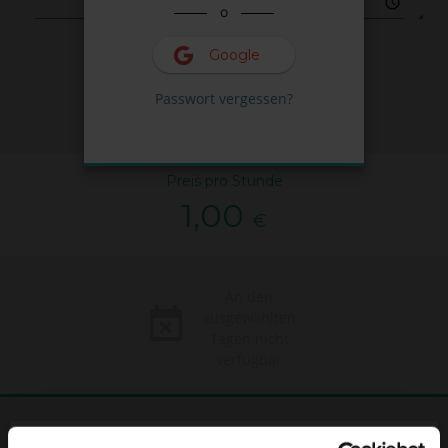
o
Google
FINDEN
Passwort vergessen?
Preis pro Stunde
1,00
€
An den
ausgewählten
Tagen nicht
verfügbar
169