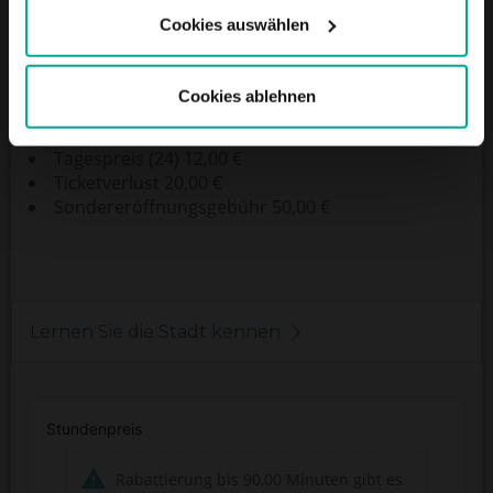
BESCHREIBUNG
Cookies auswählen
Preis pro Stunde: Preis 30 Min bis 1 h 1€
Tagespreis:
Cookies ablehnen
Zuerst gestartet. Stunde 1,00 €
Jeder weitere begann. 1,50 €
Tagespreis (24) 12,00 €
Ticketverlust 20,00 €
Sondereröffnungsgebühr 50,00 €
Lernen Sie die Stadt kennen
Stundenpreis
Rabattierung bis 90,00 Minuten gibt es