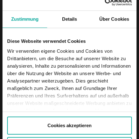
Zustimmung
Details
Über Cookies
Kattenbrookstrift 175-177 30539, Hannover
WIE KOMME ICH ZU
Diese Webseite verwendet Cookies
Wir verwenden eigene Cookies und Cookies von
ÖFFNUNGSZEITEN
Drittanbietern, um die Besuche auf unserer Website zu
analysieren, Inhalte zu personalisieren und Informationen
Öffnungszeiten: Mo-So 06:00 Uhr – 22:00 Uhr
über die Nutzung der Website an unsere Werbe- und
Analysepartner weiterzugeben. Dies geschieht
maßgeblich zum Zweck, Ihnen auf Grundlage Ihrer
DIENSTLEISTUNGEN
Präferenzen und Ihres Surfverhaltens auf und außerhalb
unserer Website maßgeschneiderte Werbung anbieten zu
können. Sie können diese akzeptieren, ablehnen oder
Maximale Einfahrtshöhe:
0 m
Ihre Präferenzen auswählen, indem Sie auf die
entsprechende Schaltfläche klicken. Weitere
Cookies akzeptieren
Informationen finden Sie in der Cookie-Richtlinie.