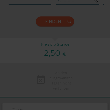
FINDEN
Preis pro Stunde
2,50
€
An den
ausgewählten
Tagen nicht
verfügbar
342