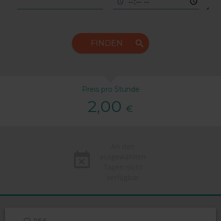
FINDEN
Preis pro Stunde
2,00
€
An den
ausgewählten
Tagen nicht
verfügbar
956