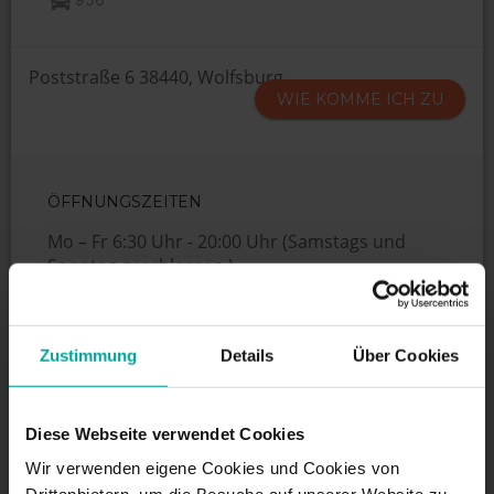
Poststraße 6 38440, Wolfsburg
WIE KOMME ICH ZU
ÖFFNUNGSZEITEN
Mo – Fr 6:30 Uhr - 20:00 Uhr (Samstags und
Sonntag geschlossen.)
DIENSTLEISTUNGEN
Zustimmung
Details
Über Cookies
Diese Webseite verwendet Cookies
Maximale Einfahrtshöhe:
2 m
Wir verwenden eigene Cookies und Cookies von