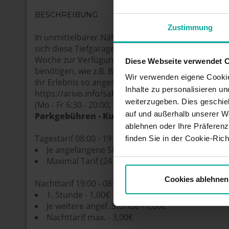
BESCHREIBUNG
Zustimmung
In unmittelbarer Nähe zur Fußgängerzone und der
sich diese Tiefgarage mit 470 Stellplätzen, die run
Woche zur Verfügung stehen. Es verfügt über alle E
Diese Webseite verwendet 
benötigen, wie z.B. Behindertenplätze und Damen
Wir verwenden eigene Cookie
Ihr Erlebnis so angenehm wie möglich zu gestalten
Inhalte zu personalisieren u
https://arivo.info/saba-rothenfelderstrasse/pay
weiterzugeben. Dies geschie
(Mo - Fr 6:30 - 20:00; Sa 7:00 - 20:00; Ausfahrt jeder
auf und außerhalb unserer W
Parkgebühren - Kurzzeitparker
ablehnen oder Ihre Präferenz
Tagestarif 08:00 - 19:00
finden Sie in der Cookie-Richt
Je angefangene Studen - 1,50€
Maximal Tarif (24 Std.) - 12,00€
Cookies ablehnen
Nachttarif 19:00 - 08:00
1. Stunde - 1,00€
Je weitere angef. Stunde - 1,00€
Nachttarif max. - 3,00€