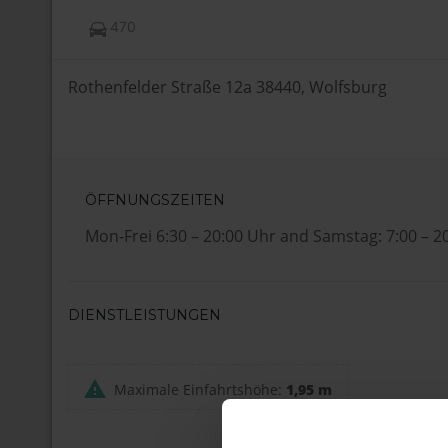
470
Rothenfelder Straße 12a 38440, Wolfsburg
ÖFFNUNGSZEITEN
Mon-Frei 6:30 – 20:00 Uhr and Samstag: 7:00 – 2
DIENSTLEISTUNGEN
Maximale Einfahrtshöhe:
1,95 m