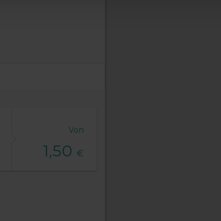
Von
1,50
€