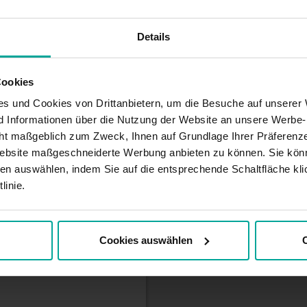
Details
 Einkaufsstraße befindet
d um die Uhr, 7 Tage die
inrichtungen, die Sie
Cookies
 und Herrentoiletten, um
s und Cookies von Drittanbietern, um die Besuche auf unserer 
.
nd Informationen über die Nutzung der Website an unsere Werbe
ht maßgeblich zum Zweck, Ihnen auf Grundlage Ihrer Präferenze
zeit möglich)
ebsite maßgeschneiderte Werbung anbieten zu können. Sie könn
en auswählen, indem Sie auf die entsprechende Schaltfläche kli
linie.
Cookies auswählen
C