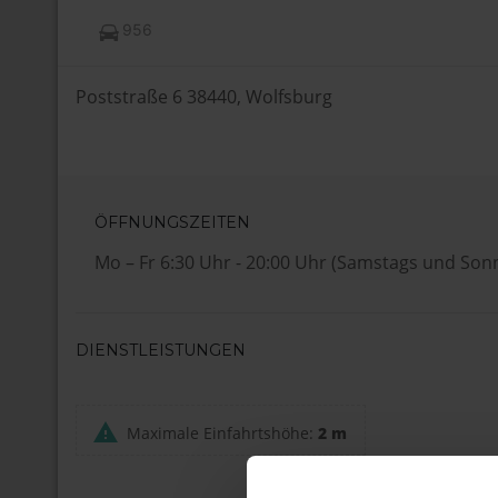
956
Poststraße 6 38440, Wolfsburg
ÖFFNUNGSZEITEN
Mo – Fr 6:30 Uhr - 20:00 Uhr (Samstags und Son
DIENSTLEISTUNGEN
Maximale Einfahrtshöhe:
2 m