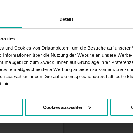
Details
nen unser Parkhaus in der
ße) mit allen
 uns so angenehm wie
Cookies
ch günstig gelegen, so
h um Ihr Auto zu kümmern.
s und Cookies von Drittanbietern, um die Besuche auf unserer 
nd Informationen über die Nutzung der Website an unsere Werbe
ht maßgeblich zum Zweck, Ihnen auf Grundlage Ihrer Präferenze
ebsite maßgeschneiderte Werbung anbieten zu können. Sie könn
Link, um ihren
en auswählen, indem Sie auf die entsprechende Schaltfläche kli
linie.
Cookies auswählen
C