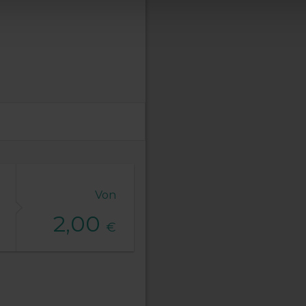
Von
2,00
€