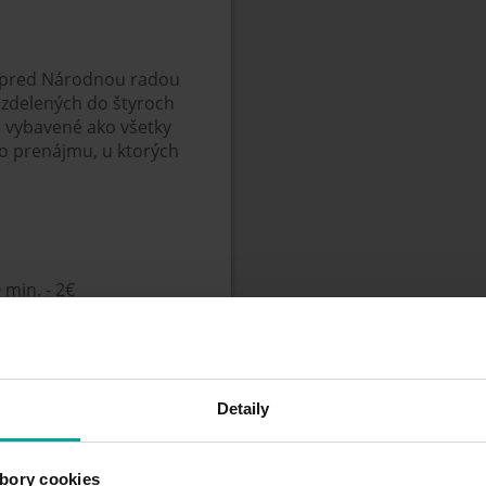
a pred Národnou radou
ozdelených do štyroch
 vybavené ako všetky
o prenájmu, u ktorých
 min. - 2€
 min. - 2€
rkovacieho lístka
Detaily
bory cookies