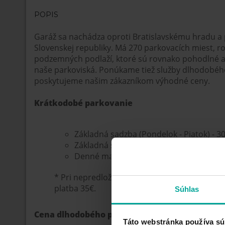
POPIS
Garáž sa nachádza oproti Bratislavskému hradu 
Slovenskej republiky. Má 270 parkovacích miest, r
podzemných podlaží, ktoré sú rovnako pohodlné a
naše parkoviská. Ponúkame tiež služby dlhodobéh
poskytujeme našim zákazníkom výhodné ceny.
Krátkodobé parkovanie
Základná sadzba (Pondelok - Piatok) - 30
Základná sadzba (Víkendy a Sviatky) - 30
Denné maximum 24 hod - 20€
* Pri nepredložení, strate alebo poškodení pa
platba 35€.
Súhlas
Cena dlhodobého parkovania
Táto webstránka používa sú