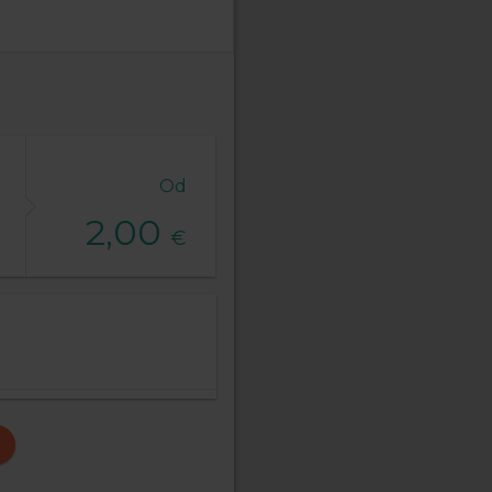
Od
2,00
€