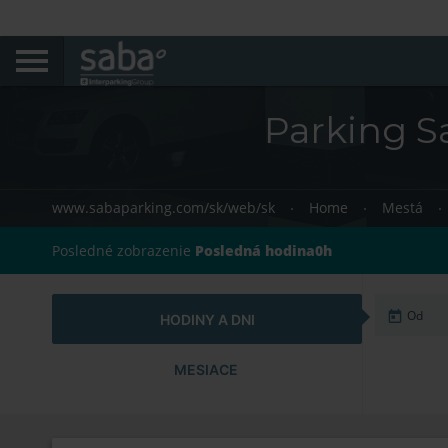
Parking Sa
www.sabaparking.com/sk/web/sk
Home
Mestá
Posledné zobrazenie
Posledná hodina0h
HODINY A DNI
MESIACE