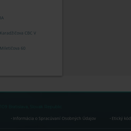
RA
 Karadžičova CBC V
Miletičova 60
109 Bratislava, Slovak Republic
Informácia o Spracúvaní Osobných Údajov
Etický kó