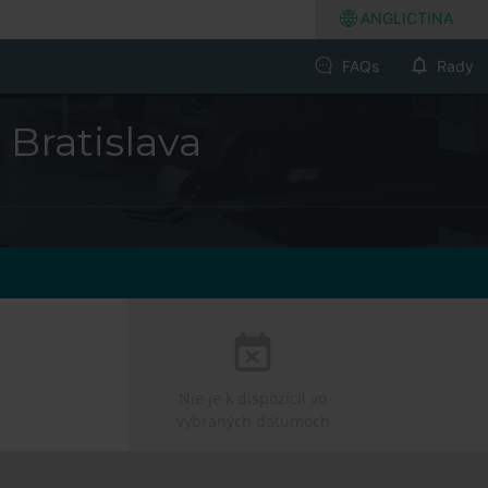
ANGLICTINA
FAQs
Rady
 Bratislava
Nie je k dispozícii vo
vybraných dátumoch