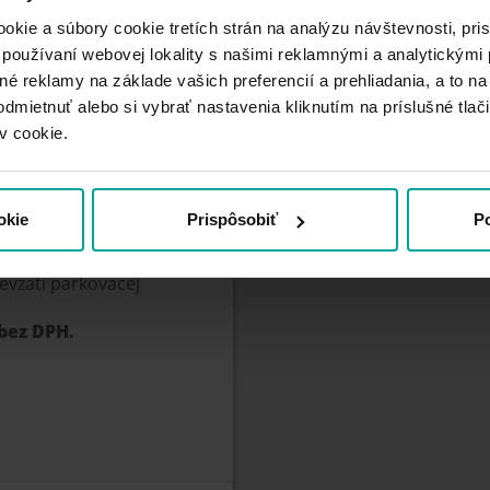
kie a súbory cookie tretích strán na analýzu návštevnosti, pr
 používaní webovej lokality s našimi reklamnými a analytickým
é reklamy na základe vašich preferencií a prehliadania, a to na 
odmietnuť alebo si vybrať nastavenia kliknutím na príslušné tlači
v cookie.
ch služieb.
 bez vyhradeného
okie
Prispôsobiť
Po
kovacích služieb.
parkovacích služieb
evzatí parkovacej
bez DPH.