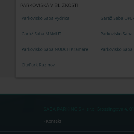
PARKOVISKÁ V BLÍZKOSTI
Parkovisko Saba Vydrica
Garáž Saba OPE
Garáž Saba MAMUT
Parkovisko Saba
Parkovisko Saba NUDCH Kramáre
Parkovisko Saba 
CityPark Ruzinov
SABA PARKING SK, s.r.o. Grosslingova 4, 81
Kontakt