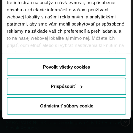
tretích strán na analýzu návštevnosti, prispôsobenie
MÔCŤ DOBIŤ?
obsahu a zdieľanie informácií o vašom používaní
webovej lokality s našimi reklamnými a analytickými
ZA ÚČELOM CITOVANIA ALEBO
partnermi, aby sme vám mohli poskytovať prispôsobené
VYŽIADANIA INFORMÁCIÍ, KTORÉ NIE
reklamy na základe vašich preferencií a prehliadania, a
SÚ UVEDENÉ NA TEJTO WEBOVEJ
to na našej webovej lokalite aj mimo nej. Môžete ich
STRÁNKE, KDE ICH MÔŽEM
prijať, odmietnuť alebo si vybrať nastavenia kliknutím na
POŽIADAŤ?
príslušné tlačidlo. Viac informácií nájdete v Zásadách
používania súborov cookie.
MÁTE ZMLUVU ALEBO ŠPECIÁLNE
Povoliť všetky cookies
SADZBY PRE MESAČNÉ PLATBY?
Prispôsobiť
Odmietnuť súbory cookie
SABA PARKING SK, s.r.o. Grosslingova 4, 81109 Bratislava,
Slovak Republic