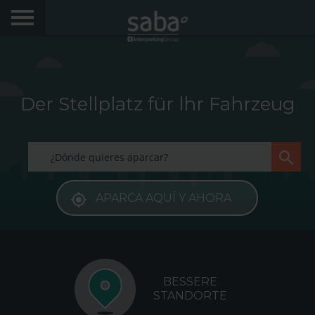
FINDE DEINEN PARKPLATZ
STÄDTE
Der Stellplatz für lhr Fahrzeug
PRODUKTE UND BUCHUNGEN
My Saba
APARCA AQUÍ Y AHORA
Hinweise
FAQs
Hallo! Wir würden uns freuen, Sie wiederzusehen.
Melden Sie sich an, um Rabatte von bis zu 70% zu
erhalten
BESSERE
Sprache
STANDORTE