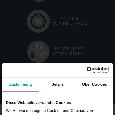
RABATTE
VON BIS ZU 70%
KOSTENLOSE
STORNIERUNG
KEINE
Zustimmung
Details
Über Cookies
VERWALTUNGSGEBÜHREN
Diese Webseite verwendet Cookies
Wir verwenden eigene Cookies und Cookies von