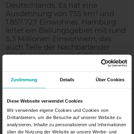
Deutschlands. Es hat eine
Ausdehnung von 755 km² und
1.857.727 Einwohner. Hamburg
leitet ein Ballungsgebiet mit rund
5,3 Millionen Einwohnern, das
auch Teile der Nachbarländer
Niedersachsen und Schleswig-
Holstein einnimmt, und ist nach
Berlin die
zweitbevölkerungsreichste Stadt
Zustimmung
Details
Über Cookies
Deutschlands, die drittgrößte in
Mitteleuropa und die siebte in
Diese Webseite verwendet Cookies
Deutschland Europäische Union.
Wir verwenden eigene Cookies und Cookies von
Der Hamburger Hafen ist nach
Drittanbietern, um die Besuche auf unserer Website zu
Rotterdam der zweitgrößte
analysieren, Inhalte zu personalisieren und Informationen
Europas und einer der zwanzig
über die Nutzung der Website an unsere Werbe- und