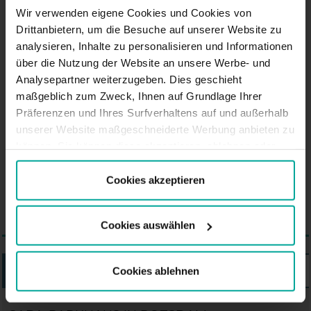
nebeneinander existiert und im
Wir verwenden eigene Cookies und Cookies von
Laufe der Zeit ihre Spuren
Drittanbietern, um die Besuche auf unserer Website zu
analysieren, Inhalte zu personalisieren und Informationen
hinterlassen. Ein Beispiel dafür ist
über die Nutzung der Website an unsere Werbe- und
das Viertel im niederländischen
Analysepartner weiterzugeben. Dies geschieht
Stil neben dem Nauener Tor oder
maßgeblich zum Zweck, Ihnen auf Grundlage Ihrer
die lokale russische Gemeinde mit
Präferenzen und Ihres Surfverhaltens auf und außerhalb
einer eigenen orthodoxen Kirche.
unserer Website maßgeschneiderte Werbung anbieten zu
Potsdam hat auch ein eigenes
können. Sie können diese akzeptieren, ablehnen oder
Ihre Präferenzen auswählen, indem Sie auf die
Brandenburger Tor, obwohl es viel
entsprechende Schaltfläche klicken. Weitere
Cookies akzeptieren
kleiner ist als das von Berlin.
Informationen finden Sie in der Cookie-Richtlinie.
Cookies auswählen
LISTE
KARTE
Cookies ablehnen