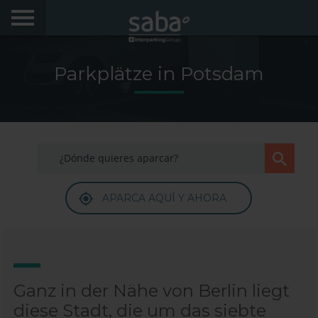
FINDE DEINEN PARKPLATZ
Parkplätze in Potsdam
STÄDTE
PRODUKTE UND BUCHUNGEN
My Saba
APARCA AQUÍ Y AHORA
Hinweise
FAQs
Hallo! Wir würden uns freuen, Sie wiederzusehen.
Melden Sie sich an, um Rabatte von bis zu 70% zu
erhalten
Sprache
Ganz in der Nähe von Berlin liegt
diese Stadt, die um das siebte