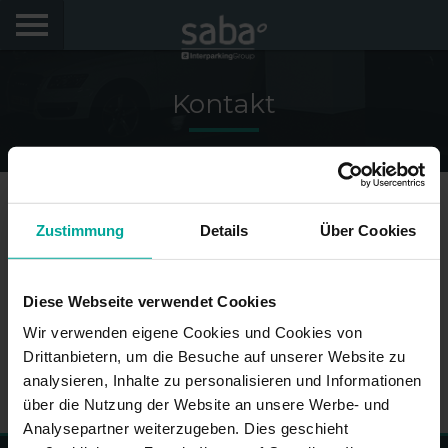
FINDE DEINEN PARKPLATZ
Kontakt
STÄDTE
PRODUKTE UND BUCHUNGEN
My Saba
+49 (0)30 20 60 868 0
Zustimmung
Details
Über Cookies
info.de@sabagroup.com
Hinweise
Diese Webseite verwendet Cookies
Wir verwenden eigene Cookies und Cookies von
FAQs
Hallo! Wir würden uns freuen, Sie wiederzusehen.
Drittanbietern, um die Besuche auf unserer Website zu
Melden Sie sich an, um Rabatte von bis zu 70% zu
analysieren, Inhalte zu personalisieren und Informationen
erhalten
Sprache
über die Nutzung der Website an unsere Werbe- und
Analysepartner weiterzugeben. Dies geschieht