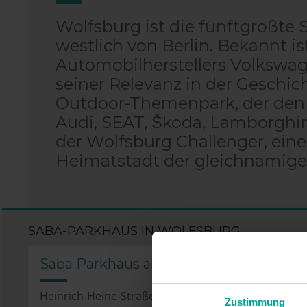
Wolfsburg ist die fünftgrößte 
westlich von Berlin. Bekannt i
Automobilherstellers Volkswa
seiner Relevanz in der Geschi
Outdoor-Themenpark, der den
Audi, SEAT, Škoda, Lamborghini
der Wolfsburg Challenger, einem
Heimatstadt der gleichnamige
SABA-PARKHAUS IN WOLFSBURG
Saba Parkhaus am Congresspark, Wolf
Heinrich-Heine-Straße 34A, , 38440 Wolfsburg
Zustimmung