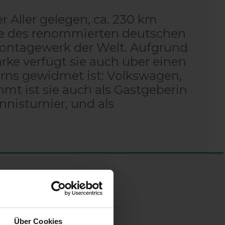
r Aller gelegen, ca. 230 km
rale des renommierten deutschen
ontagewerk der Welt. Aufgrund
rke verfügt sie auch über einen
ns gewidmet ist: Volkswagen,
mt ist sie auch als Gastgeberin
nnisturnier, und als
Über Cookies