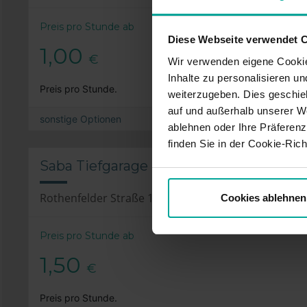
Preis pro Stunde ab
Diese Webseite verwendet 
1,00
€
Wir verwenden eigene Cookie
Inhalte zu personalisieren u
Preis pro Stunde.
weiterzugeben. Dies geschie
auf und außerhalb unserer W
sonstige Optionen
ablehnen oder Ihre Präferenz
finden Sie in der Cookie-Richt
Saba Tiefgarage Rothenfelder Str., Wol
Rothenfelder Straße 12a, 38440 Wolfsburg
Cookies ablehnen
Preis pro Stunde ab
1,50
€
Preis pro Stunde.