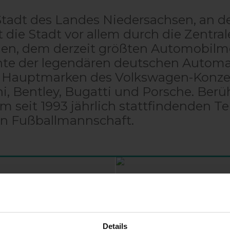
Stadt des Landes Niedersachsen, an de
st die Stadt vor allem durch die Zent
gen, dem derzeit größten Automobilm
chte der legendären deutschen Automa
 Hauptmarken des Volkswagen-Konzer
, Bentley, Bugatti und Porsche. Berüh
 seit 1993 jährlich stattfindenden Te
n Fußballmannschaft.
sburg
Details