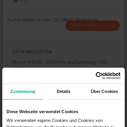
Rothenfelder Straße 12a 38440, Wolfsburg
WIE KOMME ICH ZU
ÖFFNUNGSZEITEN
Mon-Frei 6:30 – 20:00 Uhr and Samstag: 7:00 –
20:00 Uhr
DIENSTLEISTUNGEN
Zustimmung
Details
Über Cookies
Diese Webseite verwendet Cookies
Maximale Einfahrtshöhe:
1,95 m
Wir verwenden eigene Cookies und Cookies von