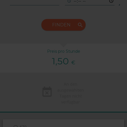
FINDEN
Preis pro Stunde
1,50
€
An den
ausgewählten
Tagen nicht
verfügbar
470