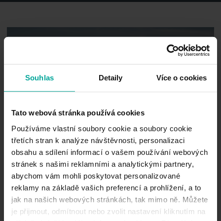
Souhlas
Detaily
Více o cookies
Praha
Tato webová stránka používá cookies
Používáme vlastní soubory cookie a soubory cookie
třetích stran k analýze návštěvnosti, personalizaci
obsahu a sdílení informací o vašem používání webových
stránek s našimi reklamními a analytickými partnery,
abychom vám mohli poskytovat personalizované
reklamy na základě vašich preferencí a prohlížení, a to
jak na našich webových stránkách, tak mimo ně. Můžete
Pardubice
je přijmout, odmítnout nebo zvolit nastavení kliknutím na