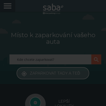
NAJÍT NEJLEPŠÍ PARKOVÁNÍ
MĚSTO
Místo k zaparkování vašeho
auta
Má Saba
Rady
FAQs
Dobrý den! Rádi bychom vás opet videli. Prihlaste se,
ZAPARKOVAT TADY A TEĎ
abyste získali slevy až do výše 70%
Jazyk
LEPŠÍ