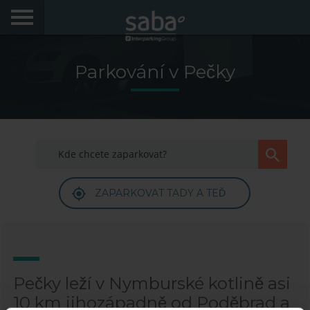
NAJÍT NEJLEPŠÍ PARKOVÁNÍ
Parkování v Pečky
MĚSTO
Má Saba
Rady
ZAPARKOVAT TADY A TEĎ
FAQs
Dobrý den! Rádi bychom vás opet videli. Prihlaste se,
abyste získali slevy až do výše 70%
Jazyk
Pečky leží v Nymburské kotlině asi
10 km jihozápadně od Poděbrad a