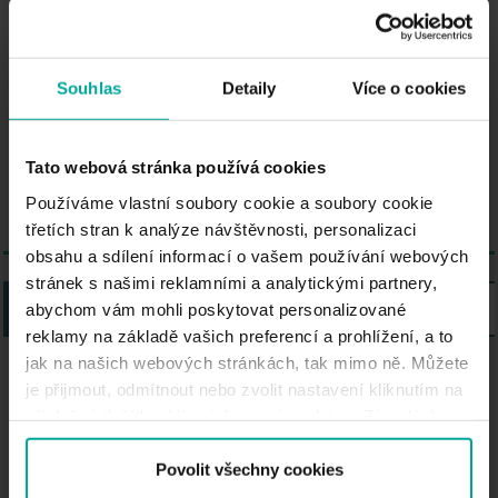
jsou nejmladším městem
kolínského okresu kolínského
okresu. Součástí města Pečky je i
Souhlas
Detaily
Více o cookies
vesnice Velké Chvalovice, ve které
se nachází Kaplička svatého Jana
Tato webová stránka používá cookies
Nepomuckého a zbytky tvrze.
Používáme vlastní soubory cookie a soubory cookie
třetích stran k analýze návštěvnosti, personalizaci
obsahu a sdílení informací o vašem používání webových
stránek s našimi reklamními a analytickými partnery,
SEZNAM
MAPA
abychom vám mohli poskytovat personalizované
reklamy na základě vašich preferencí a prohlížení, a to
jak na našich webových stránkách, tak mimo ně. Můžete
je přijmout, odmítnout nebo zvolit nastavení kliknutím na
Parking Saba Penny Market - J. A.
příslušné tlačítko. Více informací najdete v Zásadách
Komenského, Pečky
používání souborů cookie.
Povolit všechny cookies
J. A. Komenského, 289 11 Pečky