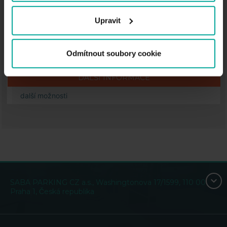
Cena
Upravit
30,00
Kč
Odmítnout soubory cookie
za každou započatou hodinu
DALŠÍ INFORMACE
další možnosti
SABA PARKING CZ a.s., Washingtonova 17/1599, 110 00
Praha 1, Česká republika