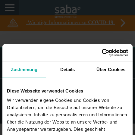
Wichtige Informationen zu
COVID-19
Saba Park Deutschland GmbH, Brückenstr. 4, 10179 Berlin,
AG Charlottenburg 10 45 148, Deutschland
Zustimmung
Details
Über Cookies
Diese Webseite verwendet Cookies
Wir verwenden eigene Cookies und Cookies von
© Saba - Alle Rechte vorbehalten
Drittanbietern, um die Besuche auf unserer Website zu
NUTZUNGSBEDINGUNGEN
Datenschutz
Impressum
analysieren, Inhalte zu personalisieren und Informationen
über die Nutzung der Website an unsere Werbe- und
Analysepartner weiterzugeben. Dies geschieht