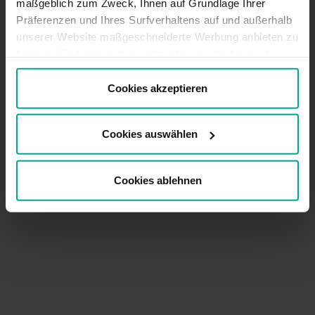
maßgeblich zum Zweck, Ihnen auf Grundlage Ihrer
Präferenzen und Ihres Surfverhaltens auf und außerhalb
unserer Website maßgeschneiderte Werbung anbieten zu
können. Sie können diese akzeptieren, ablehnen oder
Ihre Präferenzen auswählen, indem Sie auf die
entsprechende Schaltfläche klicken. Weitere
Cookies akzeptieren
Informationen finden Sie in der Cookie-Richtlinie.
Cookies auswählen
Cookies ablehnen