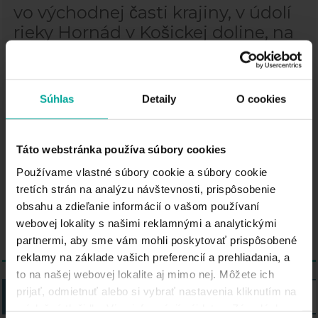
vo východnej časti krajiny, v údolí
rieky Hornád v Košickej doline, na
severe obklopenej Čiernou Horou
a na západe Volovskými vrchmi. Je
sídlom niekoľkých vysokých škôl a
Súhlas
Detaily
O cookies
Ústavného súdu SR. Mesto má
veľmi krásne historické centrum.
Dóm svätej Alžbety v historickom
Táto webstránka používa súbory cookies
centre je dôležitou stavbou, na
Používame vlastné súbory cookie a súbory cookie
ktorú treba poukázať. Je to
tretích strán na analýzu návštevnosti, prispôsobenie
obsahu a zdieľanie informácií o vašom používaní
najväčší kostol na Slovensku.
webovej lokality s našimi reklamnými a analytickými
partnermi, aby sme vám mohli poskytovať prispôsobené
reklamy na základe vašich preferencií a prehliadania, a
to na našej webovej lokalite aj mimo nej. Môžete ich
prijať, odmietnuť alebo si vybrať nastavenia kliknutím na
ZOZNAM
MAPA
príslušné tlačidlo. Viac informácií nájdete v Zásadách