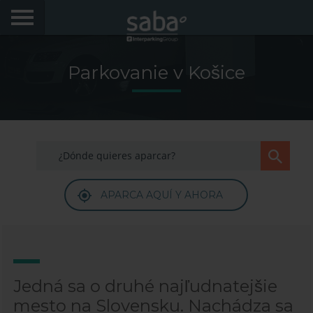
NÁJSŤ PARKOVISKO
Parkovanie v Košice
MESTÁ
My Saba
Rady
APARCA AQUÍ Y AHORA
FAQs
Dobrý den! Radi by sme vás znovu videli. Zaregistrujte
sa a získajte zlavy až do výšky 70%
Jazyk
Jedná sa o druhé najľudnatejšie
mesto na Slovensku. Nachádza sa