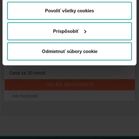
používania súborov cookie.
Povoliť všetky cookies
Parkovisko Saba Štúrova, Košice
Štúrova-ulica, 040 01 Košice
Prispôsobiť
Cena
Odmietnuť súbory cookie
0,50
€
Cena za 30 minút.
DALŠIE INFORMÁCIE
iné možnosti