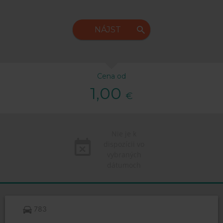
NÁJST
Cena od
1,00
€
Nie je k
dispozícii vo
vybraných
dátumoch
783