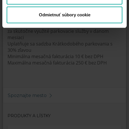
Cena parkovného: 1 mesiac
Cena parkovacej karty je 10€
Odmietnuť súbory cookie
Zmluvné kreditné parkovanie
Mesačné vystavenie faktúry ( daňového dokladu )
za skutočne využité parkovacie služby v danom
mesiaci
Uplatňuje sa sadzba Krátkodobého parkovania s
30% zľavou
Minimálna mesačná fakturácia 10 € bez DPH
Maximálna mesačná fakturácia 250 € bez DPH
Spoznajte mesto
PRODUKTY A LÍSTKY