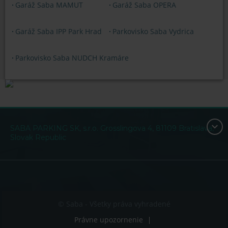
Garáž Saba MAMUT
Garáž Saba OPERA
Garáž Saba IPP Park Hrad
Parkovisko Saba Vydrica
Parkovisko Saba NUDCH Kramáre
SABA PARKING SK, s.r.o. Grosslingova 4, 81109 Bratislava,
Slovak Republic
© Saba - Všetky práva vyhradené
Právne upozornenie