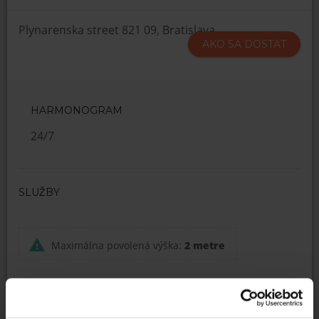
Plynarenska street 821 09, Bratislava
AKO SA DOSTAT
HARMONOGRAM
24/7
SLUŽBY
Maximálna povolená výška:
2 metre
POPIS