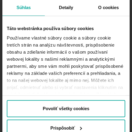
Súhlas
Detaily
O cookies
CityPark Ružinov je rezidenčný projekt v lokalite,
ktorý svojou dispozíciou kombinuje požiadavku
blízkosti centra mesta so “zeleným” a moderným
mestským bývaním. Obchodná zóna je v prízemí
Táto webstránka používa súbory cookies
každého bloku s priestormi pre obchody a
Používame vlastné súbory cookie a súbory cookie
prevádzky s rôznymi službami. Parkovisko má okrem
tretích strán na analýzu návštevnosti, prispôsobenie
miest pre obyvatelov aj časť určenú pre verejnosť s
obsahu a zdieľanie informácií o vašom používaní
kapacitou 150 miest.
webovej lokality s našimi reklamnými a analytickými
DLHODOBÉ NEOBMEDZENÉ PARKOVANIE
partnermi, aby sme vám mohli poskytovať prispôsobené
1 mesiac - 90,00€
reklamy na základe vašich preferencií a prehliadania, a
3 mesiace - 260,00€
to na našej webovej lokalite aj mimo nej. Môžete ich
6 mesiacov - 510,00€
prijať, odmietnuť alebo si vybrať nastavenia kliknutím na
12 mesiacov - 999,00€
príslušné tlačidlo. Viac informácií nájdete v Zásadách
*Cena bez DPH
používania súborov cookie.
Povoliť všetky cookies
Nočné parkovanie
Pracovný deň v čase od 20:00 do 8:00 hod. + víkendy
a štátne sviatky - každých začatých 40 minút 1,00€,
Prispôsobiť
nočné maximum 5,00€