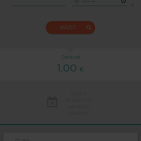
NÁJST
Cena od
1,00
€
Nie je k
dispozícii vo
vybraných
dátumoch
250