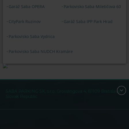
Garáž Saba OPERA
Parkovisko Saba Miletičova 60
CityPark Ruzinov
Garáž Saba IPP Park Hrad
Parkovisko Saba Vydrica
Parkovisko Saba NUDCH Kramáre
SABA PARKING SK, s.r.o. Grosslingova 4, 81109 Bratislava,
Slovak Republic