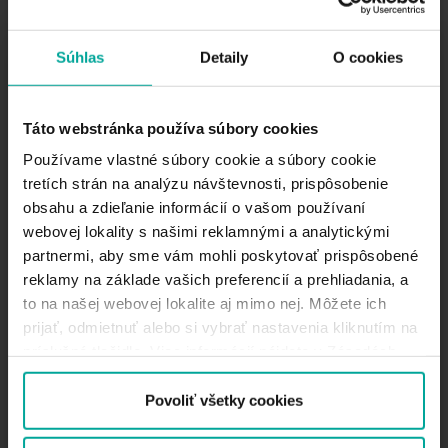
POPIS
NUDCH (Detská nemocnica) Kramáre je štátne
Súhlas
Detaily
O cookies
zdravotnícke zariadenie, ktorá sa stará detských o
pacientov so všetkými druhmi chorôb. Toto
parkovisko je veľmi vhodné pre tých, ktorí navštívia
Táto webstránka používa súbory cookies
nemocnicu a potrebujú bezpečné a pohodlné
Používame vlastné súbory cookie a súbory cookie
miesto, kde nechať zaparkované svoje auto s
tretích strán na analýzu návštevnosti, prispôsobenie
okamžitým prístupom do nemocnice. K dispozícii
obsahu a zdieľanie informácií o vašom používaní
máme 93 parkovacích miest. Zariadenia na tomto
parkovisku zabezpečujú nepretržitú prevádzku a
webovej lokality s našimi reklamnými a analytickými
zároveň sú monitorované kvalitným kamerovým
partnermi, aby sme vám mohli poskytovať prispôsobené
systémom.
reklamy na základe vašich preferencií a prehliadania, a
to na našej webovej lokalite aj mimo nej. Môžete ich
Krátkodobé parkovanie
prijať, odmietnuť alebo si vybrať nastavenia kliknutím na
príslušné tlačidlo. Viac informácií nájdete v Zásadách
Čas
používania súborov cookie.
Povoliť všetky cookies
sadza: 2.10 EUR / 1 hodina
Inét