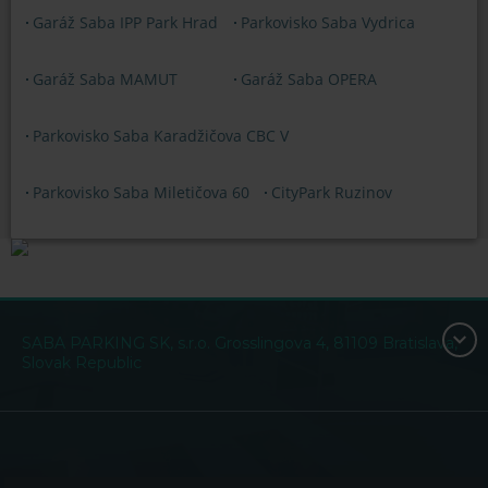
Garáž Saba IPP Park Hrad
Parkovisko Saba Vydrica
Garáž Saba MAMUT
Garáž Saba OPERA
Parkovisko Saba Karadžičova CBC V
Parkovisko Saba Miletičova 60
CityPark Ruzinov
SABA PARKING SK, s.r.o. Grosslingova 4, 81109 Bratislava,
Slovak Republic