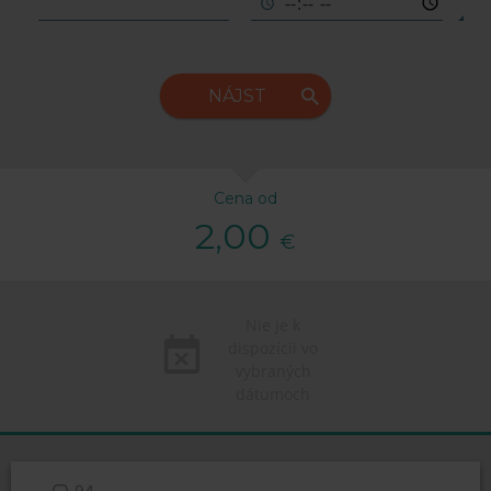
NÁJST
Cena od
2,00
€
Nie je k
dispozícii vo
vybraných
dátumoch
94