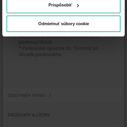
Prispôsobiť
Denné maximum - 11€
Strata parkovacieho líska - 35€
Odmietnuť súbory cookie
* Pri strate parkovacieho lístka
automatická pokladňa vydá náhradný
parkovací lístok.
* Parkovisko opustite do 15 minút po
úhrade parkovného.
Spoznajte mesto
PRODUKTY A LÍSTKY