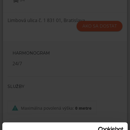
Limbová ulica č. 1 831 01, Bratislava
AKO SA DOSTAT
HARMONOGRAM
24/7
SLUŽBY
Maximálna povolená výška:
0 metre