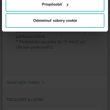
Prispôsobiť
Denné maximum - 11€
Strata parkovacieho líska - 35€
Odmietnuť súbory cookie
* Pri strate parkovacieho lístka
automatická pokladňa vydá náhradný
parkovací lístok.
* Parkovisko opustite do 15 minút po
úhrade parkovného.
Spoznajte mesto
PRODUKTY A LÍSTKY