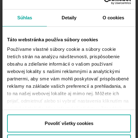
POPIS
NUDCH (Detská nemocnica) Kramáre je štátne
Súhlas
Detaily
O cookies
zdravotnícke zariadenie, ktorá sa stará detských o
pacientov so všetkými druhmi chorôb. Toto
parkovisko je veľmi vhodné pre tých, ktorí navštívia
Táto webstránka používa súbory cookies
nemocnicu a potrebujú bezpečné a pohodlné
Používame vlastné súbory cookie a súbory cookie
miesto, kde nechať zaparkované svoje auto s
tretích strán na analýzu návštevnosti, prispôsobenie
okamžitým prístupom do nemocnice. K dispozícii
obsahu a zdieľanie informácií o vašom používaní
máme 93 parkovacích miest. Zariadenia na tomto
parkovisku zabezpečujú nepretržitú prevádzku a
webovej lokality s našimi reklamnými a analytickými
zároveň sú monitorované kvalitným kamerovým
partnermi, aby sme vám mohli poskytovať prispôsobené
systémom.
reklamy na základe vašich preferencií a prehliadania, a
to na našej webovej lokalite aj mimo nej. Môžete ich
Krátkodobé parkovanie
prijať, odmietnuť alebo si vybrať nastavenia kliknutím na
príslušné tlačidlo. Viac informácií nájdete v Zásadách
Čas
používania súborov cookie.
Povoliť všetky cookies
sadza: 2.10 EUR / 1 hodina
Inét