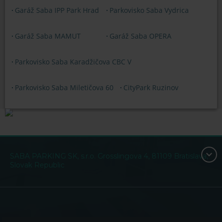
Garáž Saba IPP Park Hrad
Parkovisko Saba Vydrica
Garáž Saba MAMUT
Garáž Saba OPERA
Parkovisko Saba Karadžičova CBC V
Parkovisko Saba Miletičova 60
CityPark Ruzinov
SABA PARKING SK, s.r.o. Grosslingova 4, 81109 Bratislava,
Slovak Republic