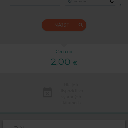
NÁJST
Cena od
2,00
€
Nie je k
dispozícii vo
vybraných
dátumoch
94