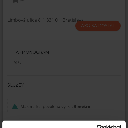
Limbová ulica č. 1 831 01, Bratislava
AKO SA DOSTAT
HARMONOGRAM
24/7
SLUŽBY
Maximálna povolená výška:
0 metre