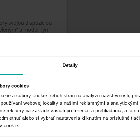
torý svojou dispozíciou
“zeleným” a moderným
ždého bloku s priestormi
kovisko má okrem miest
citou 150 miest.
Detaily
bory cookies
kie a súbory cookie tretích strán na analýzu návštevnosti, pr
 používaní webovej lokality s našimi reklamnými a analytickým
é reklamy na základe vašich preferencií a prehliadania, a to na 
odmietnuť alebo si vybrať nastavenia kliknutím na príslušné tlači
 a štátne sviatky -
 5,00€
v cookie.