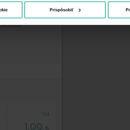
okie
Prispôsobiť
Po
siaci
0% zľavou
Od
1,00
€