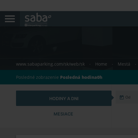
www.sabaparking.com/sk/web/sk
Home
Mestá
Posledné zobrazenie
Posledná hodina0h
HODINY A DNI
MESIACE