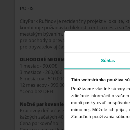
POPIS
CityPark Ružinov je rezidenčný projekt v lokalite, k
kombinuje požiadavku blízkosti centra mesta so 
mestským bývaním. Obchodná zóna je v prízemí ka
pre obchody a prevádzky s rôznymi službami. Par
pre obyvatelov aj časť určenú pre verejnosť s kapa
DLHODOBÉ NEOBMEDZENÉ PARKOVANIE
Súhlas
1 mesiac - 90,00€
3 mesiace - 260,00€
6 mesiacov - 510,00€
Táto webstránka používa sú
12 mesiacov - 999,00€
Používame vlastné súbory coo
*Cena bez DPH
zdieľanie informácií o vašom
mohli poskytovať prispôsoben
Nočné parkovanie
mimo nej. Môžete ich prijať, 
Pracovný deň v čase od 20:00 do 8:00 hod. + víkendy
každých začatých 40 minút 1,00€, nočné maximum
Zásadách používania súboro
Cena parkovného: 1 mesiac
Cena parkovacej karty je 10€