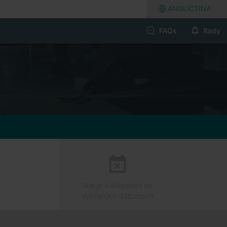
ANGLICTINA
FAQs
Rady
Nie je k dispozícii vo
vybraných dátumoch