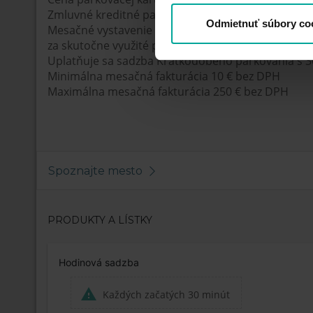
Zmluvné kreditné parkovanie
Odmietnuť súbory co
Mesačné vystavenie faktúry ( daňového dokladu )
za skutočne využité parkovacie služby v danom me
Uplatňuje sa sadzba Krátkodobého parkovania s 3
Minimálna mesačná fakturácia 10 € bez DPH
Maximálna mesačná fakturácia 250 € bez DPH
Spoznajte mesto
PRODUKTY A LÍSTKY
Hodinová sadzba
Každých začatých 30 minút