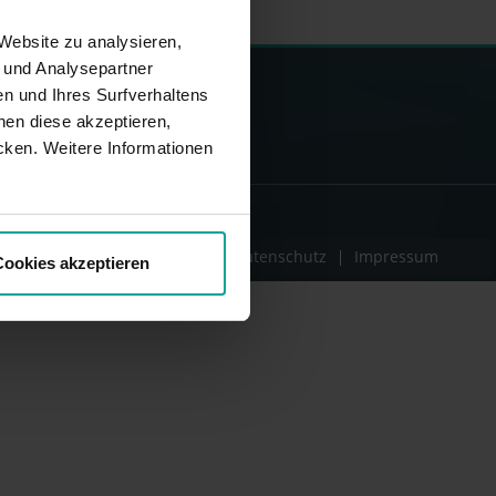
Website zu analysieren,
- und Analysepartner
n und Ihres Surfverhaltens
en diese akzeptieren,
cken. Weitere Informationen
NUTZUNGSBEDINGUNGEN
Datenschutz
Impressum
ookies akzeptieren