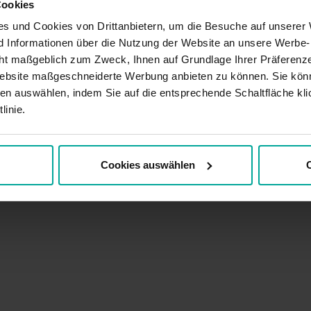
Cookies
s und Cookies von Drittanbietern, um die Besuche auf unserer 
nd Informationen über die Nutzung der Website an unsere Werbe
ht maßgeblich zum Zweck, Ihnen auf Grundlage Ihrer Präferenze
, 10179 Berlin, AG Charlottenburg 10 45 148, Deutschland
ebsite maßgeschneiderte Werbung anbieten zu können. Sie könn
Verhaltenskodex
en auswählen, indem Sie auf die entsprechende Schaltfläche kli
linie.
Cookies auswählen
C