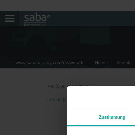
www.sabaparking.com/de/web/de
Home
Kontakt
+49 (0)30 20 60 868 0
info.de@sabagroup.com
Zustimmung