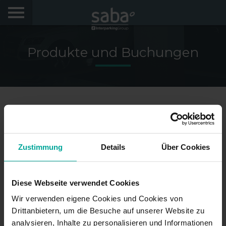
FINDE DEINEN PARKPLATZ
Produkte und Buchungen
STÄDTE
PRODUKTE UND BUCHUNGEN
My Saba
Hinweise
Zustimmung
Details
Über Cookies
FAQs
Hallo! Wir würden uns freuen, Sie wiederzusehen.
Diese Webseite verwendet Cookies
Melden Sie sich an, um Rabatte von bis zu 70% zu
Wir verwenden eigene Cookies und Cookies von
erhalten
Sprache
Drittanbietern, um die Besuche auf unserer Website zu
analysieren, Inhalte zu personalisieren und Informationen