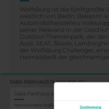
Wolfsburg ist die fünftgrößte 
westlich von Berlin. Bekannt i
Automobilherstellers Volkswa
seiner Relevanz in der Geschi
Outdoor-Themenpark, der den
Audi, SEAT, Škoda, Lamborghini
der Wolfsburg Challenger, einem
Heimatstadt der gleichnamige
SABA-PARKHAUS IN WOLFSBURG
Saba Parkhaus am Congresspark, Wolf
Heinrich-Heine-Straße 34A, , 38440 Wolfsburg
Zustimmung