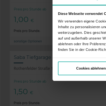
Preis pro Stunde ab
Diese Webseite verwendet 
1,00
€
Wir verwenden eigene Cookie
Inhalte zu personalisieren u
Preis pro Stunde.
weiterzugeben. Dies geschie
auf und außerhalb unserer W
sonstige Optionen
ablehnen oder Ihre Präferenz
finden Sie in der Cookie-Richt
Saba Tiefgarage Rothenfelder Str., Wol
Rothenfelder Straße 12a, 38440 Wolfsburg
Cookies ablehnen
Preis pro Stunde ab
1,50
€
Preis pro Stunde.