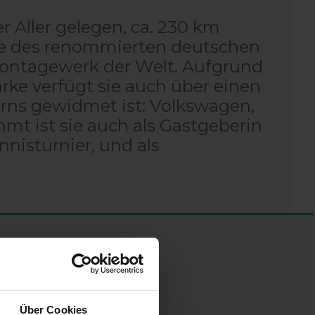
r Aller gelegen, ca. 230 km
rale des renommierten deutschen
ontagewerk der Welt. Aufgrund
rke verfügt sie auch über einen
ns gewidmet ist: Volkswagen,
mt ist sie auch als Gastgeberin
nnisturnier, und als
Über Cookies