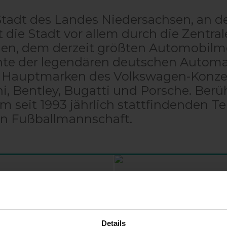
Stadt des Landes Niedersachsen, an de
st die Stadt vor allem durch die Zent
gen, dem derzeit größten Automobilm
chte der legendären deutschen Automa
 Hauptmarken des Volkswagen-Konzer
, Bentley, Bugatti und Porsche. Berüh
 seit 1993 jährlich stattfindenden Te
n Fußballmannschaft.
sburg
Details