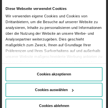
BESCHREIBUNG
Diese Webseite verwendet Cookies
Unser Parkplatz SABA Ratsbauhof befindet sich in
Wir verwenden eigene Cookies und Cookies von
einer Geschäfts- und Wohngegend und ist eine
Drittanbietern, um die Besuche auf unserer Website zu
ausgezeichnete Lösung, um Ihr Auto während der
analysieren, Inhalte zu personalisieren und Informationen
Arbeit in der Nähe zu parken. Der Ratsbauhof
über die Nutzung der Website an unsere Werbe- und
verfügt über viele Restaurants, Friseure,
Analysepartner weiterzugeben. Dies geschieht
Bekleidungsgeschäfte und Büros, so dass der
Parkplatz ein sehr bequemer Ort ist, um Ihr Auto so
maßgeblich zum Zweck, Ihnen auf Grundlage Ihrer
lange wie nötig sicher aufzubewahren.
Präferenzen und Ihres Surfverhaltens auf und außerhalb
unserer Website maßgeschneiderte Werbung anbieten zu
Parkgebühren - Kurzzeitparker
können. Sie können diese akzeptieren, ablehnen oder
Ihre Präferenzen auswählen, indem Sie auf die
Tagestarif (07:00 - 20:00)
entsprechende Schaltfläche klicken. Weitere
Cookies akzeptieren
Erste 30min. - 1,50€
Informationen finden Sie in der Cookie-Richtlinie.
60min. - 2,50€
Jede weitere stunde - 1,60€
Cookies auswählen
Tagestarif max. - 8,50€
Nachttarif (20:00 - 07:00)
1. Stunde - 2,00€
Cookies ablehnen