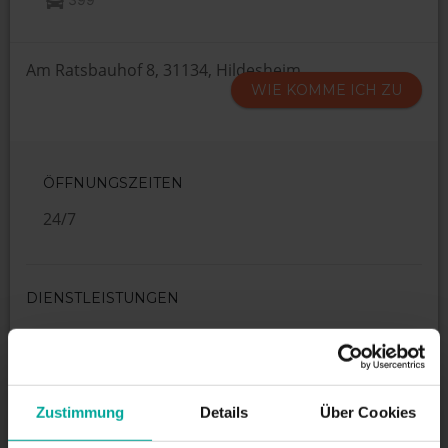
Am Ratsbauhof 8, 31134, Hildesheim
WIE KOMME ICH ZU
ÖFFNUNGSZEITEN
24/7
DIENSTLEISTUNGEN
Maximale Einfahrtshöhe:
2 m
Zustimmung
Details
Über Cookies