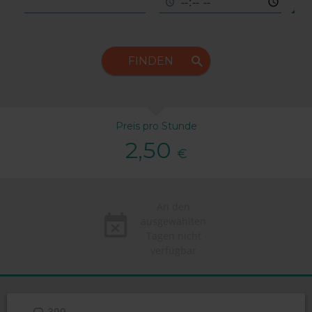
FINDEN
Preis pro Stunde
2,50
€
An den
ausgewählten
Tagen nicht
verfügbar
399