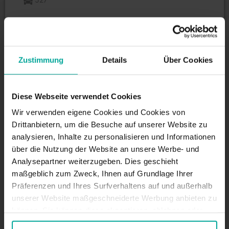
Brüderstrasse 59 04103, Leipzig
WIE KOMME ICH ZU
Zustimmung
Details
Über Cookies
ÖFFNUNGSZEITEN
Diese Webseite verwendet Cookies
24/7
Wir verwenden eigene Cookies und Cookies von
Drittanbietern, um die Besuche auf unserer Website zu
analysieren, Inhalte zu personalisieren und Informationen
über die Nutzung der Website an unsere Werbe- und
DIENSTLEISTUNGEN
Analysepartner weiterzugeben. Dies geschieht
maßgeblich zum Zweck, Ihnen auf Grundlage Ihrer
Präferenzen und Ihres Surfverhaltens auf und außerhalb
Maximale Einfahrtshöhe:
2 m
unserer Website maßgeschneiderte Werbung anbieten zu
können. Sie können diese akzeptieren, ablehnen oder
Ihre Präferenzen auswählen, indem Sie auf die