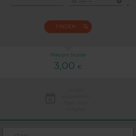
FINDEN
Preis pro Stunde
3,00
€
An den
ausgewählten
Tagen nicht
verfügbar
527