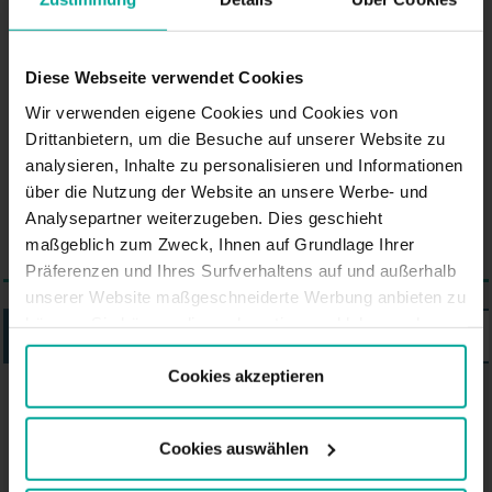
Vergleich zu deutschen
Metropolen wie Berlin oder
München kleiner ist, bietet sie
Diese Webseite verwendet Cookies
eine reizvolle Mischung aus
Wir verwenden eigene Cookies und Cookies von
Tradition und Moderne und ist
Drittanbietern, um die Besuche auf unserer Website zu
analysieren, Inhalte zu personalisieren und Informationen
sowohl wirtschaftlich als auch
über die Nutzung der Website an unsere Werbe- und
kulturell ein bedeutender Ort.
Analysepartner weiterzugeben. Dies geschieht
maßgeblich zum Zweck, Ihnen auf Grundlage Ihrer
Präferenzen und Ihres Surfverhaltens auf und außerhalb
unserer Website maßgeschneiderte Werbung anbieten zu
können. Sie können diese akzeptieren, ablehnen oder
LISTE
KARTE
Ihre Präferenzen auswählen, indem Sie auf die
entsprechende Schaltfläche klicken. Weitere
Cookies akzeptieren
Informationen finden Sie in der Cookie-Richtlinie.
SABA-PARKHAUS IN MÖNCHENGLADBACH
Cookies auswählen
Parkplatz Saba Mönchengladbach,
Mönchengladbach