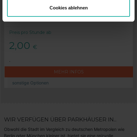
Cookies ablehnen
Steinmetzstraße 46 , 41061
Mönchengladbach
Preis pro Stunde ab
2,00
€
.
MEHR INFOS
sonstige Optionen
WIR VERFÜGEN ÜBER PARKHÄUSER IN...
Obwohl die Stadt im Vergleich zu deutschen Metropolen wie
Berlin oder München kleiner ist, bietet sie eine reizvolle