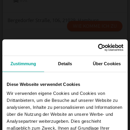
Bergedorfer Straße, 106, 21029, Hamburg
WIE KOMME ICH ZU
ÖFFNUNGSZEITEN
Montag bis Samstag 07:00 - 00:30 Uhr, Sonn-
Zustimmung
Details
Über Cookies
und Feiertage 07:00 - 00:30 Uhr
Diese Webseite verwendet Cookies
DIENSTLEISTUNGEN
Wir verwenden eigene Cookies und Cookies von
Drittanbietern, um die Besuche auf unserer Website zu
analysieren, Inhalte zu personalisieren und Informationen
über die Nutzung der Website an unsere Werbe- und
Maximale Einfahrtshöhe:
2,1 m
Analysepartner weiterzugeben. Dies geschieht
maßgeblich zum Zweck, Ihnen auf Grundlage Ihrer