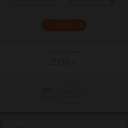
FINDEN
Preis pro Stunde
2,00
€
An den
ausgewählten
Tagen nicht
verfügbar
652