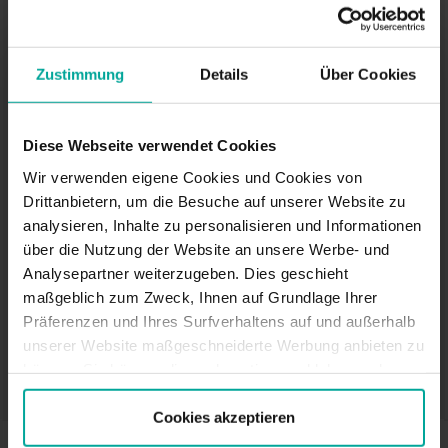
SABA-PARKHAUS IN HANNOVER
Saba Parkgarage Hannover-
Kronsrode , Hannover
Zustimmung
Details
Über Cookies
Kattenbrookstrift 175-177, 30539 Hannover
Diese Webseite verwendet Cookies
Preis pro Stunde ab
Wir verwenden eigene Cookies und Cookies von
1,00
Drittanbietern, um die Besuche auf unserer Website zu
€
analysieren, Inhalte zu personalisieren und Informationen
über die Nutzung der Website an unsere Werbe- und
Rabattierung bis 90,00 Minuten gibt es für Barzahler einen
Analysepartner weiterzugeben. Dies geschieht
Rabatt.
maßgeblich zum Zweck, Ihnen auf Grundlage Ihrer
MEHR INFOS
Präferenzen und Ihres Surfverhaltens auf und außerhalb
unserer Website maßgeschneiderte Werbung anbieten zu
sonstige Optionen
können. Sie können diese akzeptieren, ablehnen oder
Ihre Präferenzen auswählen, indem Sie auf die
entsprechende Schaltfläche klicken. Weitere
Cookies akzeptieren
Informationen finden Sie in der Cookie-Richtlinie.