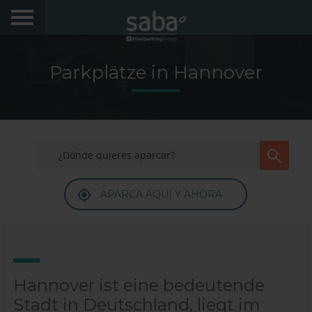
FINDE DEINEN PARKPLATZ
Parkplätze in Hannover
STÄDTE
PRODUKTE UND BUCHUNGEN
My Saba
APARCA AQUÍ Y AHORA
Hinweise
FAQs
Hallo! Wir würden uns freuen, Sie wiederzusehen.
Melden Sie sich an, um Rabatte von bis zu 70% zu
erhalten
Sprache
Hannover ist eine bedeutende
Stadt in Deutschland, liegt im