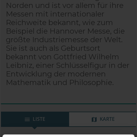
Norden und ist vor allem für ihre
Messen mit internationaler
Reichweite bekannt, wie zum
Beispiel die Hannover Messe, die
größte Industriemesse der Welt.
Sie ist auch als Geburtsort
bekannt von Gottfried Wilhelm
Leibniz, einer Schlüsselfigur in der
Entwicklung der modernen
Mathematik und Philosophie.
LISTE
KARTE