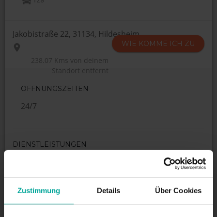
Jakobistraße 22, 31134, Hildesheim
WIE KOMME ICH ZU
238.07 Kms
von deinem
Standort entfernt
ÖFFNUNGSZEITEN
24/7
DIENSTLEISTUNGEN
Maximale Einfahrtshöhe:
2 m
Zustimmung
Details
Über Cookies