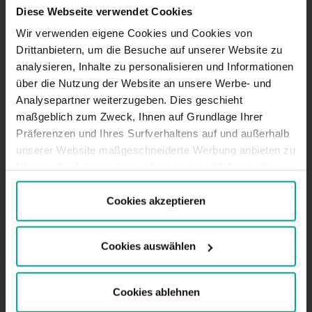
BESCHREIBUNG
Diese Webseite verwendet Cookies
Wir verwenden eigene Cookies und Cookies von
Dieser Parkplatz ist ideal für Literaturliebhaber und
Drittanbietern, um die Besuche auf unserer Website zu
alle, die die vielfältigen Aktivitäten im Kulturzentrum
analysieren, Inhalte zu personalisieren und Informationen
St. Jacob Literaturhaus in einer 500 Jahre alten
über die Nutzung der Website an unsere Werbe- und
Kirche genießen möchten. In der Nähe befindet sich
auch das Stadtmuseum im
Analysepartner weiterzugeben. Dies geschieht
Knochenhaueramtshaus, einem imposanten alten
maßgeblich zum Zweck, Ihnen auf Grundlage Ihrer
Holzhaus, das auf fünf Stockwerken historische
Präferenzen und Ihres Surfverhaltens auf und außerhalb
Ausstellungen über die Stadt bietet. Dies ist
unserer Website maßgeschneiderte Werbung anbieten zu
zweifellos eines der interessantesten Gebiete in
können. Sie können diese akzeptieren, ablehnen oder
Hildesheim.
Ihre Präferenzen auswählen, indem Sie auf die
Parkgebühren - Kurzzeitparker
entsprechende Schaltfläche klicken. Weitere
Cookies akzeptieren
Tagestarif (07:00 - 20:00)
Informationen finden Sie in der Cookie-Richtlinie.
Erste 30 Min. - 1,50€
60min. - 2,60€
Cookies auswählen
Jede weitere Stunde - 2,00€
Tagestarif max.* - 12,50€
Nachttarif (20:00 - 07:00)
Cookies ablehnen
1. Stunde - 1,80€