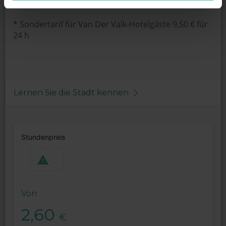
Nachttarif maximum - 2,00€
* Sondertarif für Van Der Valk-Hotelgäste 9,50 € für
24 h
Lernen Sie die Stadt kennen
Stundenpreis
.
Von
2,60
€