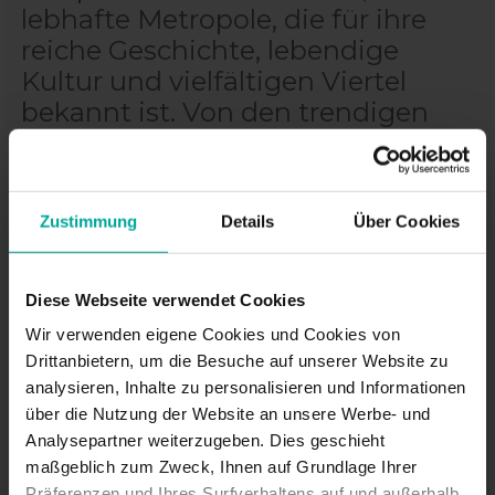
lebhafte Metropole, die für ihre
reiche Geschichte, lebendige
Kultur und vielfältigen Viertel
bekannt ist. Von den trendigen
Straßen Kreuzbergs bis zum
historischen Zentrum von Mitte
bietet die Stadt eine Vielzahl von
Zustimmung
Details
Über Cookies
Erlebnissen für Besucher. Mit
ihren ikonischen
Sehenswürdigkeiten,
Diese Webseite verwendet Cookies
erstklassigen Museen und
Wir verwenden eigene Cookies und Cookies von
lebhaften Atmosphäre ist Berlin
Drittanbietern, um die Besuche auf unserer Website zu
ein Muss für Reisende, die sowohl
analysieren, Inhalte zu personalisieren und Informationen
über die Nutzung der Website an unsere Werbe- und
Geschichte als auch Modernität
Analysepartner weiterzugeben. Dies geschieht
suchen.
maßgeblich zum Zweck, Ihnen auf Grundlage Ihrer
Präferenzen und Ihres Surfverhaltens auf und außerhalb