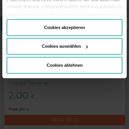
unserer Website maßgeschneiderte Werbung anbieten zu
können. Sie können diese akzeptieren, ablehnen oder
Ihre Präferenzen auswählen, indem Sie auf die
LISTE
KARTE
entsprechende Schaltfläche klicken. Weitere
Cookies akzeptieren
Informationen finden Sie in der Cookie-Richtlinie.
SABA-PARKHAUS IN BERLIN
Cookies auswählen
Saba Parkhaus Lio, Berlin
Cookies ablehnen
Lankwitzer Straße 19-24, 12209 Berlin
Preis pro Stunde ab
2,00
€
Preis pro h
MEHR INFOS