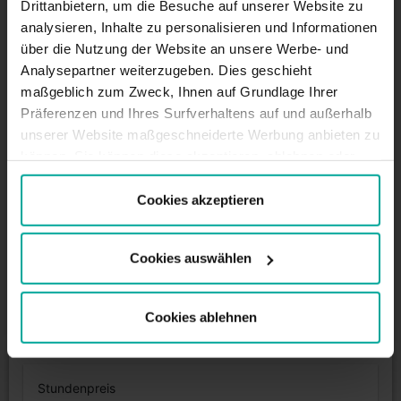
Drittanbietern, um die Besuche auf unserer Website zu
BESCHREIBUNG
analysieren, Inhalte zu personalisieren und Informationen
Parkgebühren - Kurzzeitparker
über die Nutzung der Website an unsere Werbe- und
Tagestarif (07:00 - 20:00)
Analysepartner weiterzugeben. Dies geschieht
Erste 30 Min. - 1,50€
maßgeblich zum Zweck, Ihnen auf Grundlage Ihrer
60 Min. - 2,50€
Präferenzen und Ihres Surfverhaltens auf und außerhalb
Jede weitere Stunde - 1,50€
unserer Website maßgeschneiderte Werbung anbieten zu
Tagestarif max. - 8,50€
können. Sie können diese akzeptieren, ablehnen oder
Nachttarif (19:00 - 07:00)
Ihre Präferenzen auswählen, indem Sie auf die
1. Stunde - 2,00€
entsprechende Schaltfläche klicken. Weitere
Cookies akzeptieren
Nachttarif maximum - 2,00€
Informationen finden Sie in der Cookie-Richtlinie.
Cookies auswählen
Lernen Sie die Stadt kennen
Cookies ablehnen
Stundenpreis