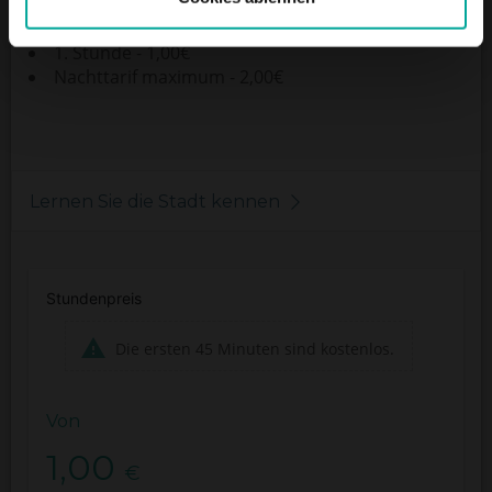
Tagestarif max. - 12,00€
Nachttarif (20:00 - 07:00)
1. Stunde - 1,00€
Nachttarif maximum - 2,00€
Lernen Sie die Stadt kennen
Stundenpreis
Die ersten 45 Minuten sind kostenlos.
Von
1,00
€