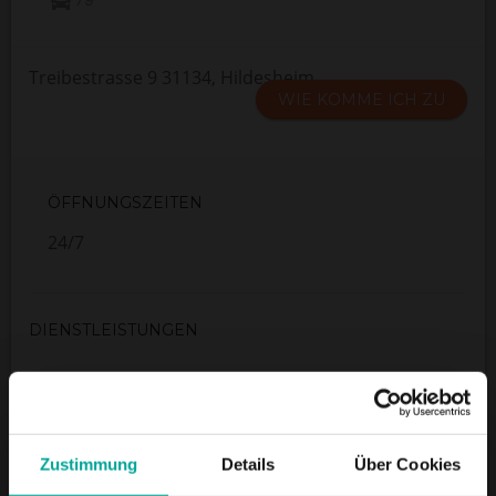
Treibestrasse 9 31134, Hildesheim
WIE KOMME ICH ZU
ÖFFNUNGSZEITEN
24/7
DIENSTLEISTUNGEN
Maximale Einfahrtshöhe:
2 m
Zustimmung
Details
Über Cookies