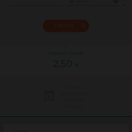
FINDEN
Preis pro Stunde
2,50
€
An den
ausgewählten
Tagen nicht
verfügbar
342