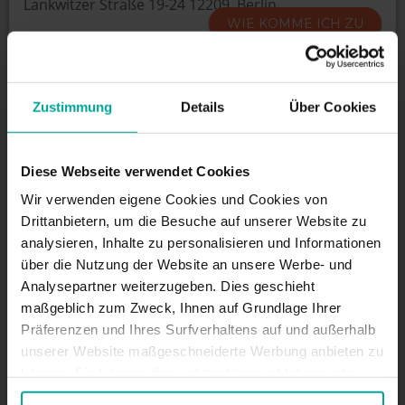
Lankwitzer Straße 19-24 12209, Berlin
WIE KOMME ICH ZU
Zustimmung
Details
Über Cookies
ÖFFNUNGSZEITEN
.
Diese Webseite verwendet Cookies
Wir verwenden eigene Cookies und Cookies von
DIENSTLEISTUNGEN
Drittanbietern, um die Besuche auf unserer Website zu
analysieren, Inhalte zu personalisieren und Informationen
über die Nutzung der Website an unsere Werbe- und
Maximale Einfahrtshöhe:
2 m
Analysepartner weiterzugeben. Dies geschieht
maßgeblich zum Zweck, Ihnen auf Grundlage Ihrer
Präferenzen und Ihres Surfverhaltens auf und außerhalb
unserer Website maßgeschneiderte Werbung anbieten zu
BESCHREIBUNG
können. Sie können diese akzeptieren, ablehnen oder
Ihre Präferenzen auswählen, indem Sie auf die
Der Parkplatz liegt im Herzen Berlins und ermöglicht