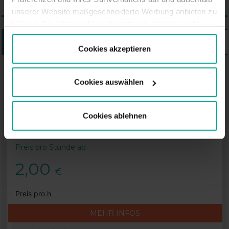
unserer Website maßgeschneiderte Werbung anbieten zu
können. Sie können diese akzeptieren, ablehnen oder
Ihre Präferenzen auswählen, indem Sie auf die
LISTE
KARTE
entsprechende Schaltfläche klicken. Weitere
Cookies akzeptieren
Informationen finden Sie in der Cookie-Richtlinie.
SABA-PARKHAUS IN BERLIN
Cookies auswählen
Saba Parkhaus Lio, Berlin
Cookies ablehnen
Lankwitzer Straße 19-24, 12209 Berlin
Preis pro Stunde ab
2,00
€
Preis pro h
MEHR INFOS