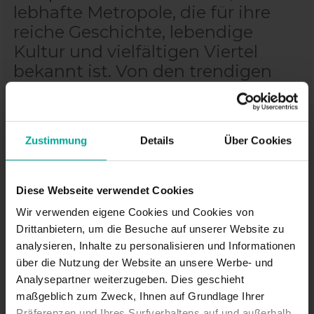
lebhafte Metropole, die für ihre
reiche Geschichte, lebendige
Kultur und vielfältigen Viertel
bekannt ist. Von den trendigen
Straßen Kreuzbergs bis zum
historischen Zentrum von Mitte
bietet die Stadt eine Vielzahl von
Zustimmung
Details
Über Cookies
Erlebnissen für Besucher. Mit
ihren ikonischen
Sehenswürdigkeiten,
Diese Webseite verwendet Cookies
erstklassigen Museen und
Wir verwenden eigene Cookies und Cookies von
lebhaften Atmosphäre ist Berlin
Drittanbietern, um die Besuche auf unserer Website zu
ein Muss für Reisende, die sowohl
analysieren, Inhalte zu personalisieren und Informationen
über die Nutzung der Website an unsere Werbe- und
Geschichte als auch Modernität
Analysepartner weiterzugeben. Dies geschieht
suchen.
maßgeblich zum Zweck, Ihnen auf Grundlage Ihrer
Präferenzen und Ihres Surfverhaltens auf und außerhalb