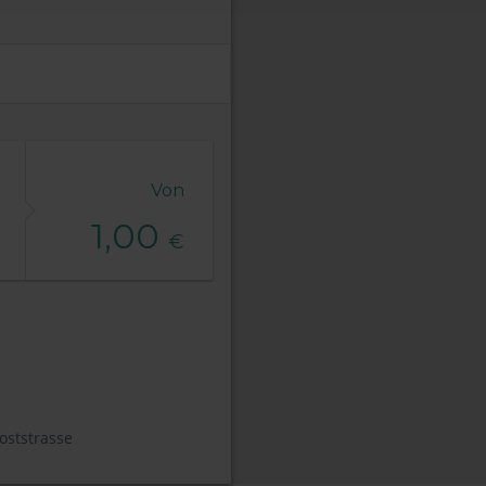
Von
1,00
€
oststrasse