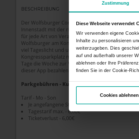
Zustimmung
BESCHREIBUNG
Der Wolfsburger Congresspark ist ein Kongressze
Diese Webseite verwendet 
Innenstadt mit der richtigen Infrastruktur und de
Wir verwenden eigene Cookie
für jede Art von Veranstaltung, vom Konzert bis z
Inhalte zu personalisieren u
Wolfsburger am Kongresspark verfügt zudem über 
weiterzugeben. Dies geschie
viel Tageslicht und unseren nur wenige Meter ent
auf und außerhalb unserer W
Kongressparkplatz mit insgesamt 767 Stellplätzen,
ablehnen oder Ihre Präferenz
Tage die Woche zur Verfügung stehen. Sie können 
dieser App bezahlen: arivo.info/saba-congresspar
finden Sie in der Cookie-Richt
Parkgebühren - Kurzzeitparker
Cookies ablehnen
Tarif - Mo - Son
Je angefangene Stunde - 1,00€
Tagestarif max. - 6,00€
Ticketverlust - 6,00€