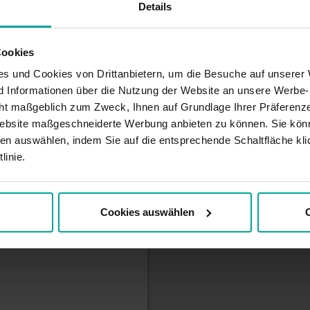
Details
ntrum in der Wolfsburger
Cookies
n richtigen Bedingungen
s und Cookies von Drittanbietern, um die Besuche auf unserer 
ur Konferenz. Der
nd Informationen über die Nutzung der Website an unsere Werbe
weitläufige Grünflächen,
ht maßgeblich zum Zweck, Ihnen auf Grundlage Ihrer Präferenze
fernten SABA Wolfsburg
ebsite maßgeschneiderte Werbung anbieten zu können. Sie könn
 die 24 Stunden am Tag, 7
en auswählen, indem Sie auf die entsprechende Schaltfläche kli
innerhalb von 24 h mit
k/pay
linie.
Cookies auswählen
C