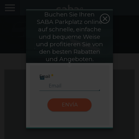
Buchen Sie Ihren
SABA Parkplatz online
FINDE DEINEN PARKPLATZ
auf schnelle, einfache
Städte
und bequeme Weise
STÄDTE
und profitieren Sie von
den besten Rabatten
PRODUKTE UND BUCHUNGEN
und Angeboten.
Saba Sign In
My Saba
Email
Erforderlich
Hinweise
Aschaffenburg
ENVÍA
FAQs
Hallo! Wir würden uns freuen, Sie wiederzusehen.
Melden Sie sich an, um Rabatte von bis zu 70% zu
erhalten
Sprache