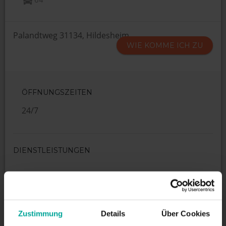
Palandtweg 31134, Hildesheim
WIE KOMME ICH ZU
ÖFFNUNGSZEITEN
24/7
DIENSTLEISTUNGEN
Maximale Einfahrtshöhe:
0 m
Zustimmung
Details
Über Cookies