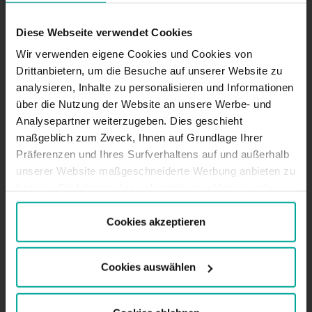
BESCHREIBUNG
Diese Webseite verwendet Cookies
Ganz in der Nähe unseres SABA-Parkplatzes des St.
Bernward Hospital steht Ihnen ein weiterer zur
Wir verwenden eigene Cookies und Cookies von
Verfügung: Parkhaus SABA Palandtweg, nur einen
Drittanbietern, um die Besuche auf unserer Website zu
Block vom Krankenhaus entfernt, ganz in der Nähe
analysieren, Inhalte zu personalisieren und Informationen
des Kalenberger Grabens und noch näher am
über die Nutzung der Website an unsere Werbe- und
Bistum Hildesheim. Es ist 24 Stunden am Tag
Analysepartner weiterzugeben. Dies geschieht
zugänglich und bietet die Qualität unserer
maßgeblich zum Zweck, Ihnen auf Grundlage Ihrer
Dienstleistungen, ohne sich um die Zeit kümmern zu
Präferenzen und Ihres Surfverhaltens auf und außerhalb
müssen.
unserer Website maßgeschneiderte Werbung anbieten zu
Parkgebühren - Kurzzeitparker
können. Sie können diese akzeptieren, ablehnen oder
Tagestarif (07:00 - 20:00)
Ihre Präferenzen auswählen, indem Sie auf die
1. Stunde - 1,00€
entsprechende Schaltfläche klicken. Weitere
2. Stunde - 2,50€
Cookies akzeptieren
Je weitere angef. Stunde - 1,50€
Informationen finden Sie in der Cookie-Richtlinie.
Tagestarif max. - 10,00€
Cookies auswählen
Ticketverlust - 12,00€
Nachttarif (20:00 - 07:00)